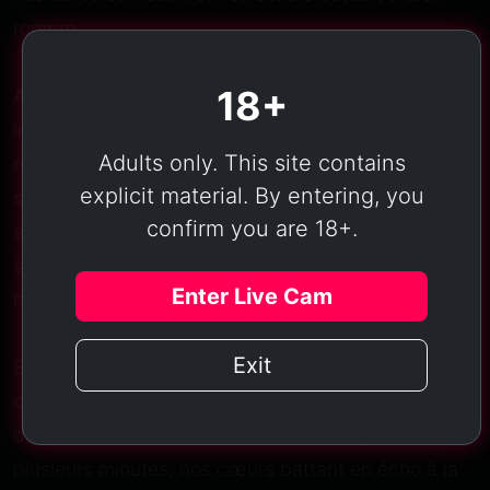
rompre.
18+
Au fur et à mesure que la soirée s'est avérée plus
intense, j'ai commencé à me sentir incapable de
Adults only. This site contains
résister. Ma cam girl m'a invité à faire partie du
explicit material. By entering, you
spectacle en passant mes doigts sur ses formes
confirm you are 18+.
sensibles. J'ai alors glissé un doigt dans son anus,
sentissant immédiatement sa chaleur et son
Enter Live Cam
humidité.
Exit
Elle a poussé un cri de plaisir tandis que je
commençais à explorer l'intimité de son corps avec
délicatesse. Nous avons continué ainsi pendant
plusieurs minutes, nos cœurs battant en écho à la