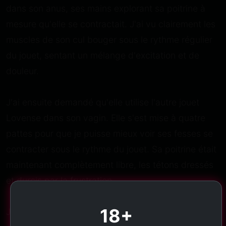
dans son anus, ses mains explorant sa poitrine à
mesure qu'elle se contractait. J'ai vu clairement les
muscles de son cul bouger sous le rythme régulier
du jouet, sentant un mélange d'excitation et de
douleur.
J'ai ensuite demandé qu'elle utilise l'autre jouet
Lovense dans son vagin. Elle s'est mise à quatre
pattes pour que je puisse mieux voir ses fesses se
contracter sous le rythme du jouet. Sa poitrine était
maintenant complètement libre, les tétons dressés
et durcis par la frustration.
18+
Je l'ai encouragée à aller plus loin, à explorer son