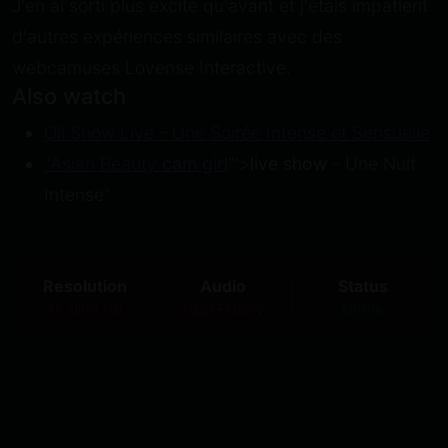
J'en ai sorti plus excité qu'avant et j'étais impatient
d'autres expériences similaires avec des
webcamuses Lovense Interactive.
Also watch
Oil Show Live - Une Soirée Intense et Sensuelle
"Asian Beauty
cam girl
"'>
live show
- Une Nuit
Intense"
Resolution
Audio
Status
4K Ultra HD
High Fidelity
Online