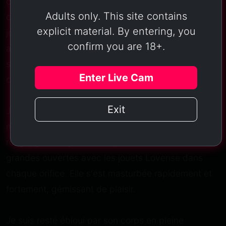
corps de toutes les manières possibles. Elle a
Adults only. This site contains
commencé à s' masturber vigoureusement avec le
explicit material. By entering, you
jouet dans son vagin tout en caressant ses fesses
confirm you are 18+.
avec sa main libre. J'ai vu clairement la lubrification
sur l'intérieur de son vagin et j'étais fasciné par
Enter Live Cam
cette vue intime.
Exit
Je lui ai demandé d'ouvrir complètement pour me
montrer ce qui se passait à l'intérieur. Sa vulve était
rouge, gonflée par le désir, ses fesses étaient
grandes ouvertes avec les jouets Lovense dans
chaque orifice. Elle s'est masturbée rapidement et
fortement, gémissant de plaisir.
Je suis resté ébloui par son corps en pleine